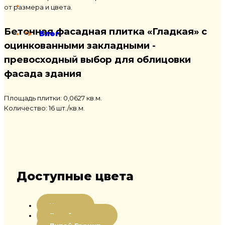
от размера и цвета.
Бетонная фасадная плитка «Гладкая» с
Блог
">
оцинкованными закладными -
превосходный выбор для облицовки
фасада здания
Площадь плитки: 0,0627 кв.м.
Количество: 16 шт./кв.м.
Доступные цвета
Цветная
Литой мрамор