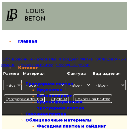
Главная
Облицовочные материалы
Фасадная плитка
Облицовочный
камень
Цокольная плитка
Фасадный декор
Каталог
Размер
Материал
Фактура
Вид изделия
Тротуарная плитка
Брусчатка
Бетонопаркет
Тротуарная плитка
Ступени
Цокольная плитка
Крупноформатная
тротуарная плитка
Газонная плитка
Облицовочные материалы
Фасадная плитка и сайдинг