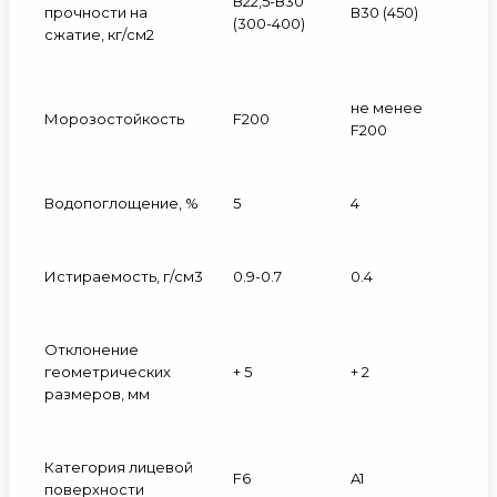
В22,5-В30
прочности на
В30 (450)
(300-400)
сжатие, кг/см2
не менее
Морозостойкость
F200
F200
Водопоглощение, %
5
4
Истираемость, г/см3
0.9-0.7
0.4
Отклонение
геометрических
+ 5
+ 2
размеров, мм
Категория лицевой
F6
A1
поверхности