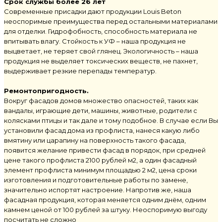
Срок службы более 26 лет
Современные присадки дают продукции Louis Beton
неоспоримые преимущества перед остальными материалами
для отделки. Гидрофобность, способность материала не
впитывать влагу. Стойкость к УФ – наша продукция не
выцветает, не теряет свой глянец. Экологичность – наша
продукция не выделяет токсических веществ, не пахнет,
выдерживает резкие перепады температур.
Ремонтопригодность.
Вокруг фасадов домов множество опасностей, таких как
вандалы, играющие дети, машины, животные, родители с
колясками птицы и так дале и тому подобное. В случае если Вы
установили фасад дома из профлиста, нанеся какую либо
вмятину или царапину на поверхность такого фасада,
появится желание привести фасад в порядок, при средней
цене такого профлиста 2100 рублей м2, а один фасадный
элемент профлиста минимум площадью 2 м2, цена сроки
изготовления и подготовительные работы по замене,
значительно испортят настроение. Напротив же, наша
фасадная продукция, которая меняется одним днём, одним
камнем ценой от 100 рублей за штуку. Неоспоримую выгоду
посчитать не сложно