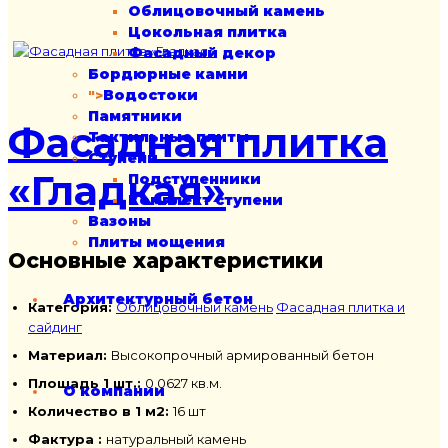
Облицовочный камень
Цокольная плитка
Фасадный декор
Бордюрные камни
Водостоки
">
Памятники
Фасадная плитка
Тактильные плиты
Ступени
«Гладкая»
Подступенники
Комплект ступени
Вазоны
Плиты мощения
Основные характеристики
Архитектурный бетон
Категория:
Облицовочный камень
Фасадная плитка и
сайдинг
Материал:
Высокопрочный армированный бетон
Площадь 1 шт.:
0,0627 кв.м.
О компании
Количество в 1 м2:
16 шт
Фактура :
натуральный камень