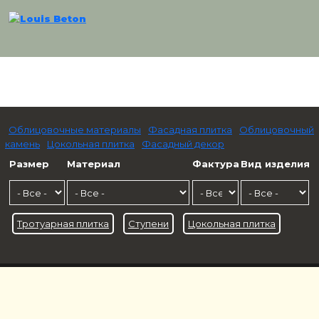
Облицовочные материалы
Фасадная плитка
Облицовочный
камень
Цокольная плитка
Фасадный декор
Размер
Материал
Фактура
Вид изделия
Тротуарная плитка
Ступени
Цокольная плитка