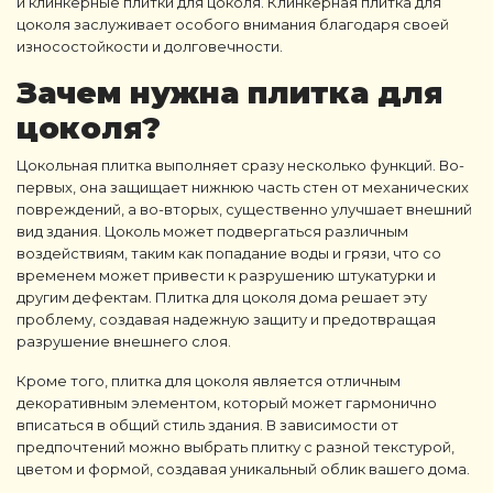
и
клинкерные плитки для цоколя
.
Клинкерная плитка для
цоколя
заслуживает особого внимания благодаря своей
износостойкости и долговечности.
Зачем нужна
плитка для
цоколя
?
Цокольная плитка
выполняет сразу несколько функций. Во-
первых, она защищает нижнюю часть стен от механических
повреждений, а во-вторых, существенно улучшает внешний
вид здания. Цоколь может подвергаться различным
воздействиям, таким как попадание воды и грязи, что со
временем может привести к разрушению штукатурки и
другим дефектам.
Плитка для цоколя дома
решает эту
проблему, создавая надежную защиту и предотвращая
разрушение внешнего слоя.
Кроме того,
плитка для цоколя
является отличным
декоративным элементом, который может гармонично
вписаться в общий стиль здания. В зависимости от
предпочтений можно выбрать плитку с разной текстурой,
цветом и формой, создавая уникальный облик вашего дома.