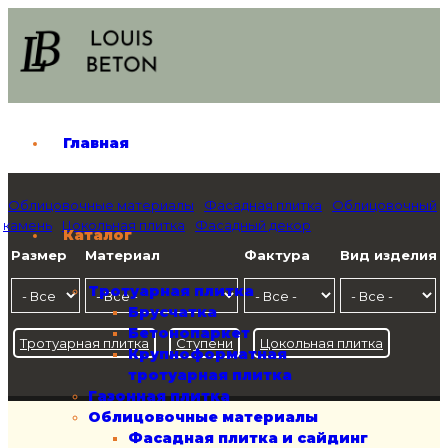
Главная
Облицовочные материалы
Фасадная плитка
Облицовочный
камень
Цокольная плитка
Фасадный декор
Каталог
Размер
Материал
Фактура
Вид изделия
Тротуарная плитка
Брусчатка
Бетонопаркет
Тротуарная плитка
Ступени
Цокольная плитка
Крупноформатная
тротуарная плитка
Газонная плитка
Облицовочные материалы
Фасадная плитка и сайдинг