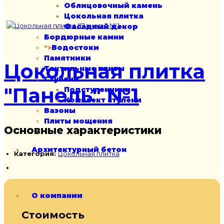
Облицовочный камень
Цокольная плитка
Фасадный декор
Бордюрные камни
Водостоки
">
Памятники
Цокольная плитка
Тактильные плиты
Ступени
"Панель" №1
Подступенники
Комплект ступени
Вазоны
Плиты мощения
Основные характеристики
Архитектурный бетон
Категория:
Цокольная плитка
О компании
Стоимость