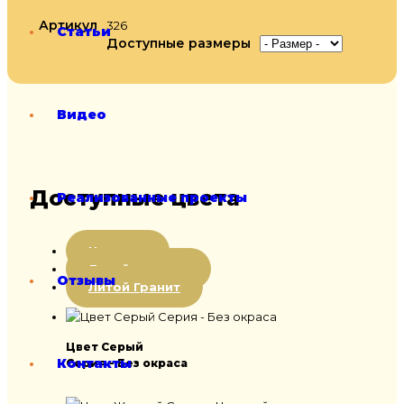
Артикул
326
Статьи
Доступные размеры
Видео
Доступные цвета
Реализованные проекты
Цветная
Литой мрамор
Отзывы
Литой Гранит
Цвет Серый
Контакты
Серия - Без окраса