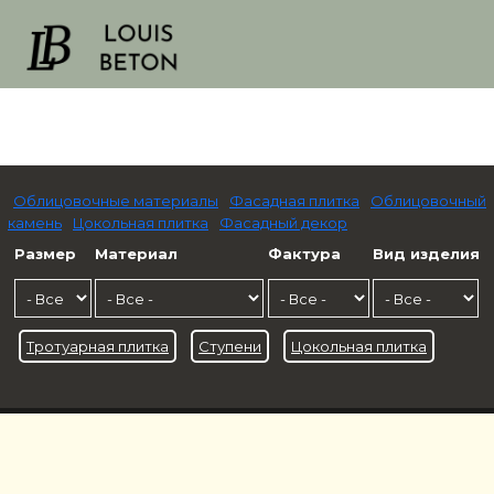
Облицовочные материалы
Фасадная плитка
Облицовочный
камень
Цокольная плитка
Фасадный декор
Размер
Материал
Фактура
Вид изделия
Тротуарная плитка
Ступени
Цокольная плитка