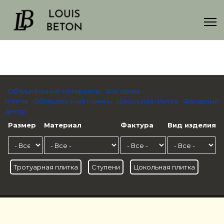
Облицовочные материалы
Фасадная
плитка
Облицовочный камень
Цокольная плитка
Фасадный
декор
Размер
Материал
Фактура
Вид изделия
Тротуарная плитка
Ступени
Цокольная плитка