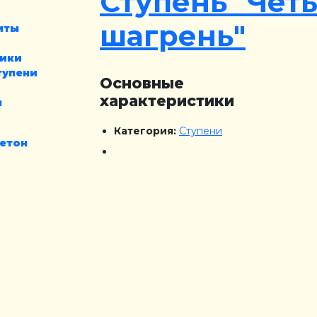
Ступень "Чет
шагрень"
иты
ники
тупени
Основные
характеристики
я
Категория:
Ступени
етон