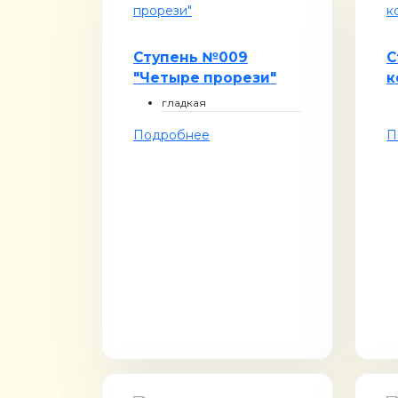
Ступень №009
С
"Четыре прорези"
к
гладкая
Подробнее
П