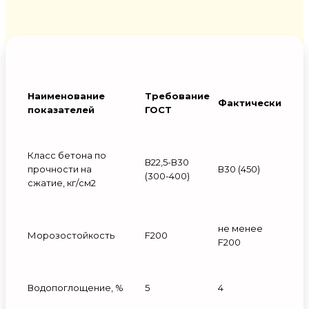
Наименование
Требование
Фактически
показателей
ГОСТ
Класс бетона по
В22,5-В30
прочности на
В30 (450)
(300-400)
сжатие, кг/см2
не менее
Морозостойкость
F200
F200
Водопоглощение, %
5
4