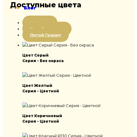
Доступные цвета
Блог
">
Цветная
Литой мрамор
Литой Гранит
Цвет Серый
Серия - Без окраса
Цвет Желтый
Серия - Цветной
Цвет Коричневый
Серия - Цветной