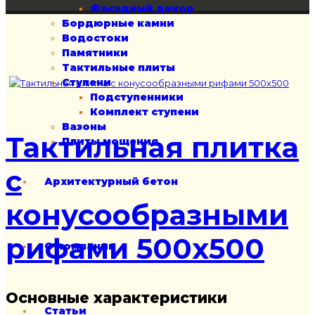
Фасадный декор
Бордюрные камни
Водостоки
Памятники
Тактильные плиты
Ступени
Подступенники
Комплект ступени
Вазоны
Тактильная плитка
Плиты мощения
с
Архитектурный бетон
конусообразными
рифами 500х500
О компании
Основные характеристики
Статьи