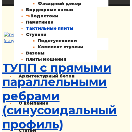
Фасадный декор
Бордюрные камни
Водостоки
">
Памятники
Тактильные плиты
Ступени
Подступенники
Комплект ступени
Вазоны
Плиты мощения
ТУПП с прямыми
Архитектурный бетон
параллельными
ребрами
О компании
(синусоидальный
профиль)
Статьи