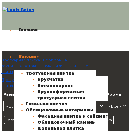
Главная
Каталог
Тротуарная плитка
Бордюрные
камни
Водостоки
Памятники
Тактильные
плиты
Ступени
Вазоны
Фасадная плитка
Тротуарная плитка
Брусчатка
Тротуарная плитка
Памятники
Тактильные
Бетонопаркет
плиты
Ступени
Вазоны
Облицовочные материалы
Крупноформатная
Размер
Материал
Фактура
Форма
тротуарная плитка
Газонная плитка
Облицовочные материалы
Фасадная плитка и сайдинг
Тротуарная плитка
Ступени
Цокольная плитка
Облицовочный камень
Цокольная плитка