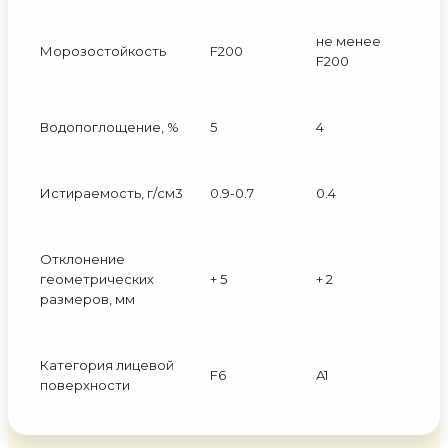
не менее
Морозостойкость
F200
F200
Водопоглощение, %
5
4
Истираемость, г/см3
0.9-0.7
0.4
Отклонение
геометрических
+ 5
+ 2
размеров, мм
Категория лицевой
F6
A1
поверхности