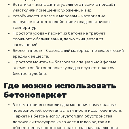
Эстетика
– имитация натурального паркета придаёт
участку или помещению ухоженный вид.
Устойчивость к влаге и морозам
– материал не
разрушается под воздействием осадков и низких
температур.
Простота ухода
–
паркет из бетона
не требует
сложного обслуживания, легко очищается от
загрязнений.
Экологичность
– безопасный материал, не выделяющий
вредных веществ.
Простота монтажа
– благодаря специальной форме
элементов
бетонопаркет укладка
осуществляется
быстро и удобно.
Где можно использовать
бетонопаркет
Этот материал подходит для мощения самых разных
поверхностей, сочетая эстетичность и долговечность.
Паркет из бетона используется для обустройства
дорожек и тротуаров как в частных домах, так и в
общественных пространствах, создавая надежное и