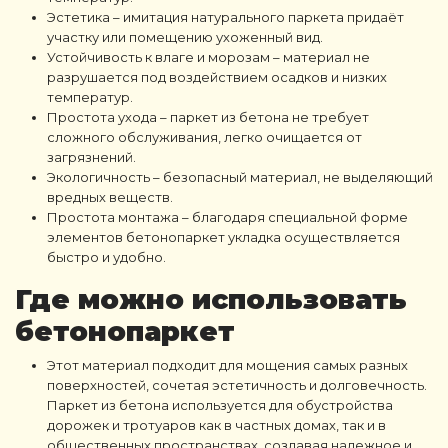
Эстетика
– имитация натурального паркета придаёт
участку или помещению ухоженный вид.
Устойчивость к влаге и морозам
– материал не
разрушается под воздействием осадков и низких
температур.
Простота ухода
–
паркет из бетона
не требует
сложного обслуживания, легко очищается от
загрязнений.
Экологичность
– безопасный материал, не выделяющий
вредных веществ.
Простота монтажа
– благодаря специальной форме
элементов
бетонопаркет укладка
осуществляется
быстро и удобно.
Где можно использовать
бетонопаркет
Этот материал подходит для мощения самых разных
поверхностей, сочетая эстетичность и долговечность.
Паркет из бетона используется для обустройства
дорожек и тротуаров как в частных домах, так и в
общественных пространствах, создавая надежное и