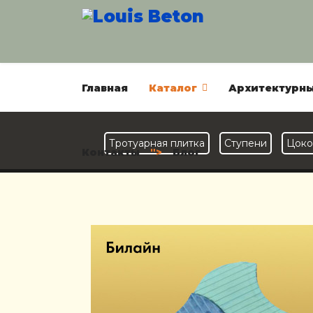
Главная
Каталог
Архитектурны
Тротуарная плитка
Ступени
Цоко
Контакты
">
Блог