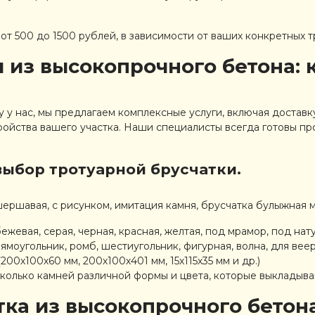
 от 500 до 1500 рублей, в зависимости от ваших конкретных
 из высокопрочного бетона: 
у у нас, мы предлагаем комплексные услуги, включая достав
ройства вашего участка. Наши специалисты всегда готовы пр
ыбор тротуарной брусчатки.
шершавая, с рисунком, имитация камня, брусчатка булыжная 
жевая, серая, черная, красная, желтая, под мрамор, под нату
ямоугольник, ромб, шестиугольник, фигурная, волна, для вее
00х100х60 мм, 200х100х401 мм, 15х115х35 мм и др.)
сколько камней различной формы и цвета, которые выкладыва
ка из высокопрочного бетона