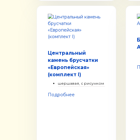
Б
Центральный
камень брусчатки
«Европейская»
П
(комплект I)
шершавая, с рисунком
Подробнее