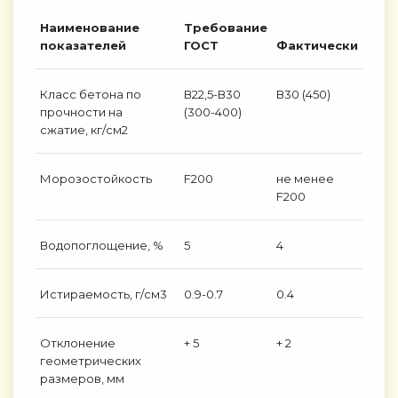
Наименование
Требование
показателей
ГОСТ
Фактически
Класс бетона по
В22,5-В30
В30 (450)
прочности на
(300-400)
сжатие, кг/см2
Морозостойкость
F200
не менее
F200
Водопоглощение, %
5
4
Истираемость, г/см3
0.9-0.7
0.4
Отклонение
+ 5
+ 2
геометрических
размеров, мм