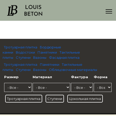
Тротуарная плитка
Бордюрные
камни
Водостоки
Памятники
Тактильные
плиты
Ступени
Вазоны
Фасадная плитка
Тротуарная плитка
Памятники
Тактильные
плиты
Ступени
Вазоны
Облицовочные материалы
Размер
Материал
Фактура
Форма
Тротуарная плитка
Ступени
Цокольная плитка