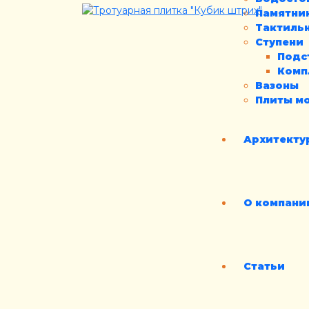
Памятни
Тактиль
Ступени
Подс
Комп
Вазоны
Плиты м
Архитекту
О компани
Статьи