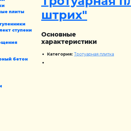
Тротуарная п
ки
штрих"
ные плиты
тупенники
лект ступени
Основные
характеристики
ощения
Категория:
Тротуарная плитка
рный бетон
и