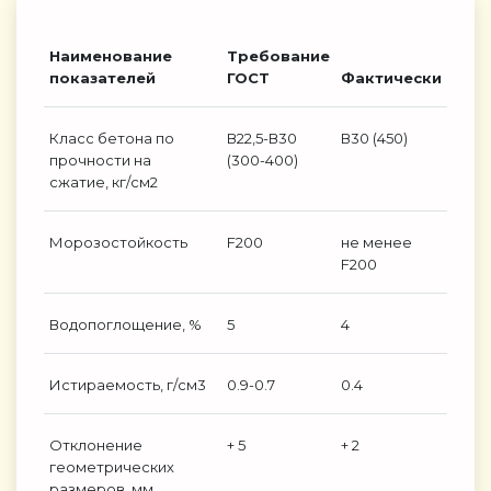
Наименование
Требование
показателей
ГОСТ
Фактически
Класс бетона по
В22,5-В30
В30 (450)
прочности на
(300-400)
сжатие, кг/см2
Морозостойкость
F200
не менее
F200
Водопоглощение, %
5
4
Истираемость, г/см3
0.9-0.7
0.4
Отклонение
+ 5
+ 2
геометрических
размеров, мм