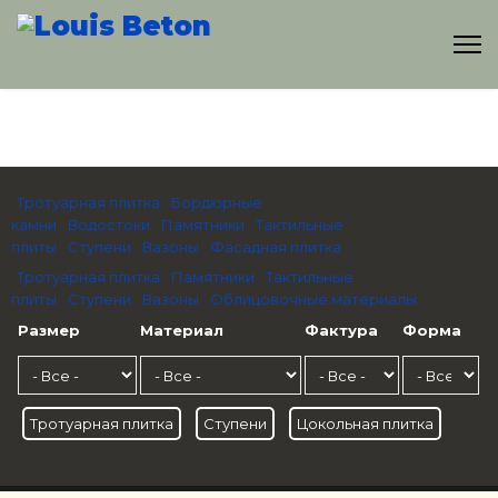
Тротуарная плитка
Бордюрные
камни
Водостоки
Памятники
Тактильные
плиты
Ступени
Вазоны
Фасадная плитка
Тротуарная плитка
Памятники
Тактильные
плиты
Ступени
Вазоны
Облицовочные материалы
Размер
Материал
Фактура
Форма
Тротуарная плитка
Ступени
Цокольная плитка