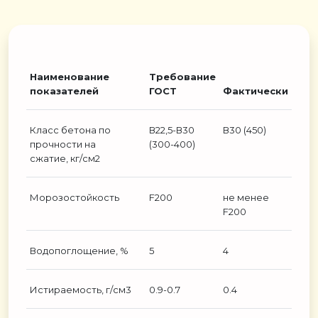
Наименование
Требование
показателей
ГОСТ
Фактически
Класс бетона по
В22,5-В30
В30 (450)
прочности на
(300-400)
сжатие, кг/см2
Морозостойкость
F200
не менее
F200
Водопоглощение, %
5
4
Истираемость, г/см3
0.9-0.7
0.4