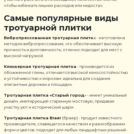
чтобы избежать лишних расходов или недостач.
Самые популярные виды
тротуарной плитки
Вибропрессованная тротуарная плитк
а - изготовлена
методом вибропрессования, что обеспечивает высокую
прочность и долговечность; отлично подходит для мест с
высокой нагрузкой.
Клинкерная тротуарная плитка
- производится из
обожженной глины, отличается высокой износостойкостью
и устойчивостью к морозам; идеальна для создания
элегантных дорожек и площадок.
Тротуарная плитка «Старый город
» - имеет уникальный
дизайн, имитирующий старинную мостовую, придавая
участку уют и исторический шарм.
Тротуарная плитка Braer
(браер) - продукт известного
производителя, славящегося качеством и разнообразием
форм и цветов; подходит для любых ландшафтных решений.