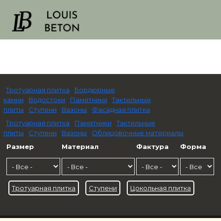
Тротуарная плитка
Бордюрные
камни
Водостоки
Памятники
Тактильные
плиты
Ступени
Вазоны
Фасадная плитка
Тротуарная плитка
Памятники
Тактильные
плиты
Ступени
Вазоны
Облицовочные материалы
Размер
Материал
Фактура
Форма
Тротуарная плитка
Ступени
Цокольная плитка