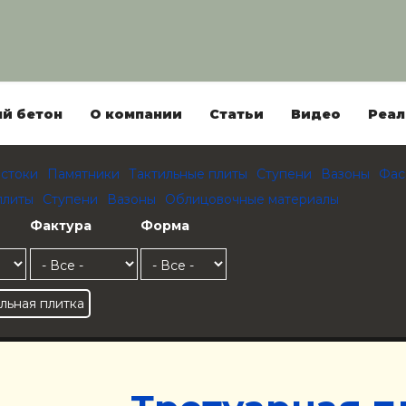
й бетон
О компании
Статьи
Видео
Реал
стоки
Памятники
Тактильные плиты
Ступени
Вазоны
Фас
плиты
Ступени
Вазоны
Облицовочные материалы
Фактура
Форма
льная плитка