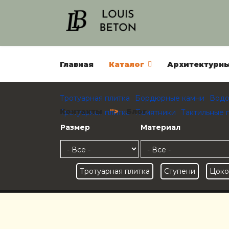
Главная
Каталог
Архитектурны
Тротуарная плитка
Бордюрные камни
Водо
Контакты
">
Блог
Тротуарная плитка
Памятники
Тактильные 
Размер
Материал
Тротуарная плитка
Ступени
Цоко