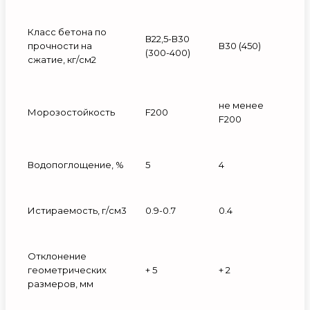
Класс бетона по
В22,5-В30
прочности на
В30 (450)
(300-400)
сжатие, кг/см2
не менее
Морозостойкость
F200
F200
Водопоглощение, %
5
4
Истираемость, г/см3
0.9-0.7
0.4
Отклонение
геометрических
+ 5
+ 2
размеров, мм