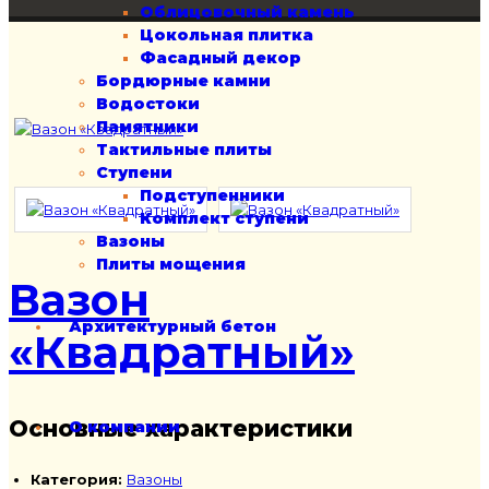
Облицовочный камень
Цокольная плитка
Фасадный декор
Бордюрные камни
Водостоки
Памятники
Тактильные плиты
Ступени
Подступенники
Комплект ступени
Вазоны
Плиты мощения
Вазон
Архитектурный бетон
«Квадратный»
Основные характеристики
О компании
Категория:
Вазоны