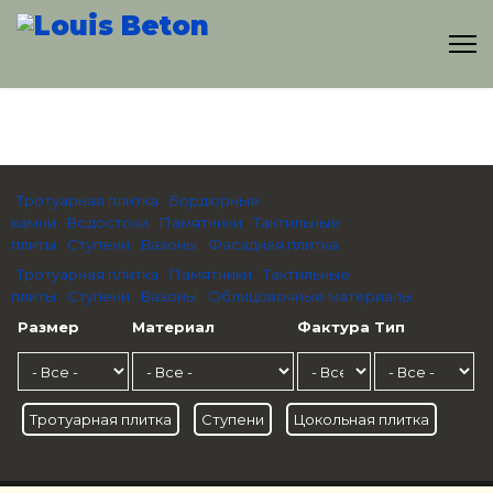
Тротуарная плитка
Бордюрные
камни
Водостоки
Памятники
Тактильные
плиты
Ступени
Вазоны
Фасадная плитка
Тротуарная плитка
Памятники
Тактильные
плиты
Ступени
Вазоны
Облицовочные материалы
Размер
Материал
Фактура
Тип
Тротуарная плитка
Ступени
Цокольная плитка