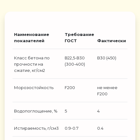
Наименование
Требование
показателей
ГОСТ
Фактически
Класс бетона по
В22,5-В30
В30 (450)
прочности на
(300-400)
сжатие, кг/см2
Морозостойкость
F200
не менее
F200
Водопоглощение, %
5
4
Истираемость, г/см3
0.9-0.7
0.4