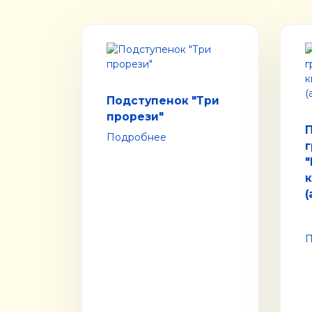
Подступенок "Три
прорези"
П
Подробнее
(
П