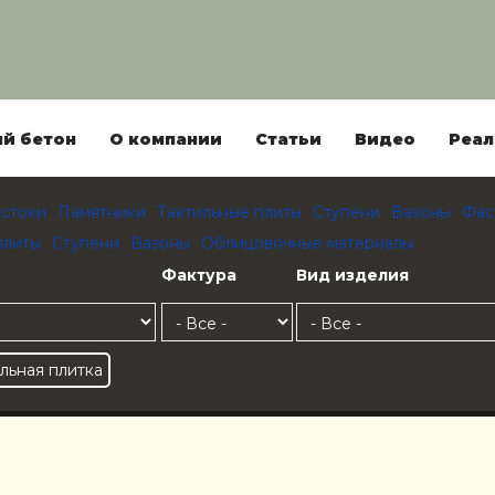
й бетон
О компании
Статьи
Видео
Реал
стоки
Памятники
Тактильные плиты
Ступени
Вазоны
Фас
плиты
Ступени
Вазоны
Облицовочные материалы
Фактура
Вид изделия
льная плитка