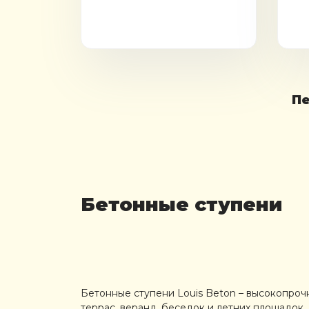
П
Бетонные ступени
Бетонные ступени Louis Beton – высокопроч
террас, веранд, беседок и летних площадок.