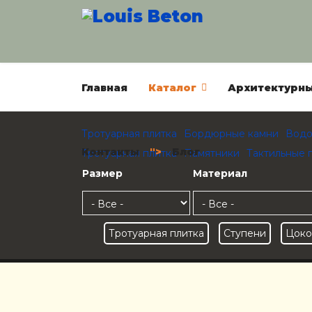
Главная
Каталог
Архитектурны
Тротуарная плитка
Бордюрные камни
Водо
Контакты
">
Блог
Тротуарная плитка
Памятники
Тактильные 
Размер
Материал
Тротуарная плитка
Ступени
Цоко