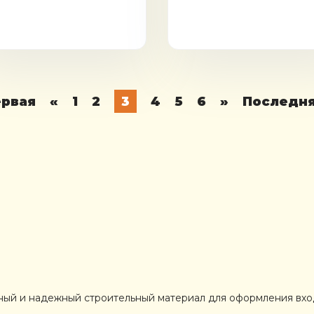
ервая
«
1
2
3
4
5
6
»
Последн
ный и надежный строительный материал для оформления входн