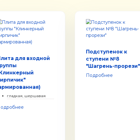
Подступенок к
лита для входной
ступени №8
группы
"Шагрень-прорези"
"Клинкерный
Подробнее
кирпичик"
армированная)
гладкая, шершавая
одробнее