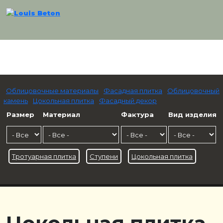
Облицовочные материалы
Фасадная плитка
Облицовочный
камень
Цокольная плитка
Фасадный декор
Размер
Материал
Фактура
Вид изделия
Тротуарная плитка
Ступени
Цокольная плитка