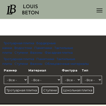
Тротуарная плитка
Бордюрные
камни
Водостоки
Памятники
Тактильные
плиты
Ступени
Вазоны
Фасадная плитка
Тротуарная плитка
Памятники
Тактильные
плиты
Ступени
Вазоны
Облицовочные материалы
Размер
Материал
Фактура
Тип
Тротуарная плитка
Ступени
Цокольная плитка