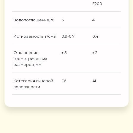
F200
Водопоглощение, %
5
4
Истираемость, г/см3
0.9-0.7
0.4
Отклонение
+ 5
+ 2
геометрических
размеров, мм
Категория лицевой
F6
A1
поверхности