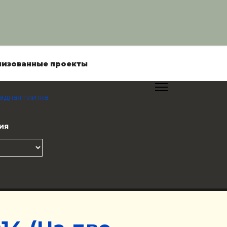
лизованные проекты
адная плитка
ия