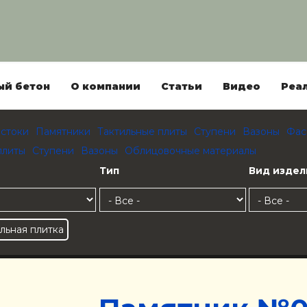
ый бетон
О компании
Статьи
Видео
Реа
стоки
Памятники
Тактильные плиты
Ступени
Вазоны
Фас
плиты
Ступени
Вазоны
Облицовочные материалы
Тип
Вид издел
льная плитка