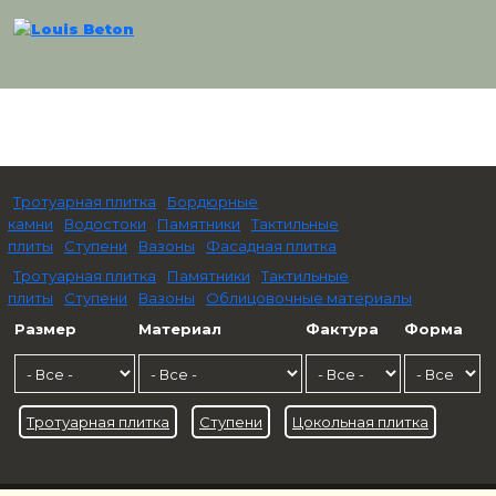
Тротуарная плитка
Бордюрные
камни
Водостоки
Памятники
Тактильные
плиты
Ступени
Вазоны
Фасадная плитка
Тротуарная плитка
Памятники
Тактильные
плиты
Ступени
Вазоны
Облицовочные материалы
Размер
Материал
Фактура
Форма
Тротуарная плитка
Ступени
Цокольная плитка