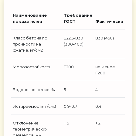
Наименование
Требование
показателей
ГОСТ
Фактически
Класс бетона по
В22,5-В30
В30 (450)
прочности на
(300-400)
сжатие, кг/см2
Морозостойкость
F200
не менее
F200
Водопоглощение, %
5
4
Истираемость, г/см3
0.9-0.7
0.4
Отклонение
+ 5
+ 2
геометрических
размеров, мм