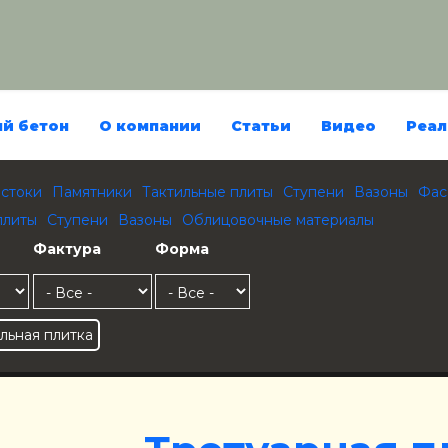
й бетон
О компании
Статьи
Видео
Реал
стоки
Памятники
Тактильные плиты
Ступени
Вазоны
Фас
плиты
Ступени
Вазоны
Облицовочные материалы
Фактура
Форма
льная плитка