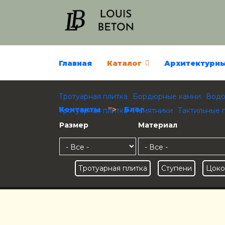
Главная
Каталог
Архитектурны
Тротуарная плитка
Бордюрные камни
Водо
Контакты
">
Блог
Тротуарная плитка
Памятники
Тактильные 
Размер
Материал
Тротуарная плитка
Ступени
Цоко