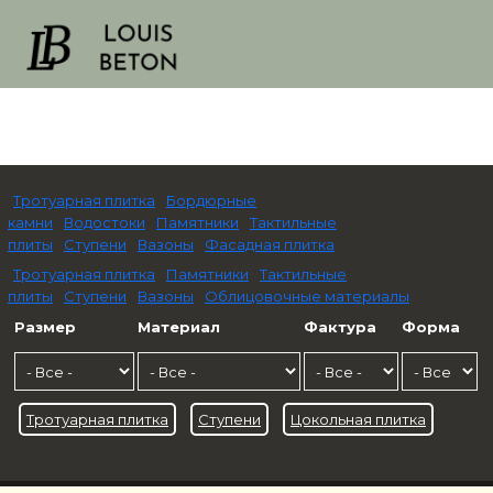
Тротуарная плитка
Бордюрные
камни
Водостоки
Памятники
Тактильные
плиты
Ступени
Вазоны
Фасадная плитка
Тротуарная плитка
Памятники
Тактильные
плиты
Ступени
Вазоны
Облицовочные материалы
Размер
Материал
Фактура
Форма
Тротуарная плитка
Ступени
Цокольная плитка