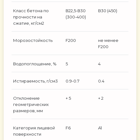
Класс бетона по
В22,5-В30
В30 (450)
прочности на
(300-400)
сжатие, кг/см2
Морозостойкость
F200
не менее
F200
Водопоглощение, %
5
4
Истираемость, г/см3
0.9-0.7
0.4
Отклонение
+ 5
+ 2
геометрических
размеров, мм
Категория лицевой
F6
A1
поверхности