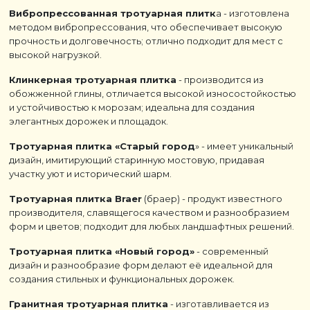
Вибропрессованная тротуарная плитк
а - изготовлена
методом вибропрессования, что обеспечивает высокую
прочность и долговечность; отлично подходит для мест с
высокой нагрузкой.
Клинкерная тротуарная плитка
- производится из
обожженной глины, отличается высокой износостойкостью
и устойчивостью к морозам; идеальна для создания
элегантных дорожек и площадок.
Тротуарная плитка «Старый город
» - имеет уникальный
дизайн, имитирующий старинную мостовую, придавая
участку уют и исторический шарм.
Тротуарная плитка Braer
(браер) - продукт известного
производителя, славящегося качеством и разнообразием
форм и цветов; подходит для любых ландшафтных решений.
Тротуарная плитка «Новый город»
- современный
дизайн и разнообразие форм делают её идеальной для
создания стильных и функциональных дорожек.
Гранитная тротуарная плитка
- изготавливается из